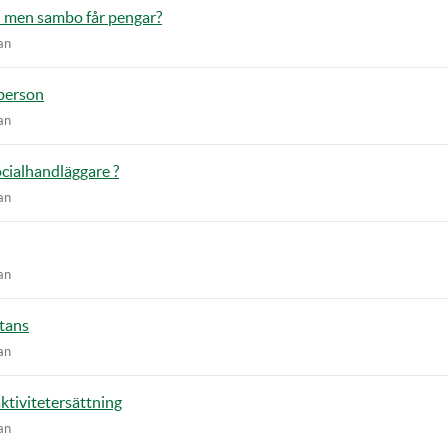
 men sambo får pengar?
an
person
an
socialhandläggare ?
an
an
tans
an
aktivitetersättning
an