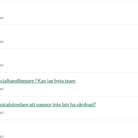
an
an
an
 socialhandläggare ? Kan jag byta team
an
oicalutredare att pappor inte bör ha vårdnad?
an
an