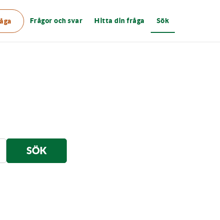
Frågor och svar
Hitta din fråga
Sök
råga