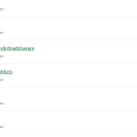
an
an
v vårdnadshavare
an
ddicts
an
an
an