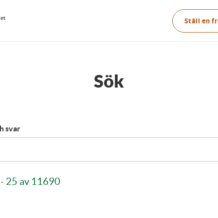
Main
net
Ställ en f
menu
Sök
h svar
1 - 25 av 11690