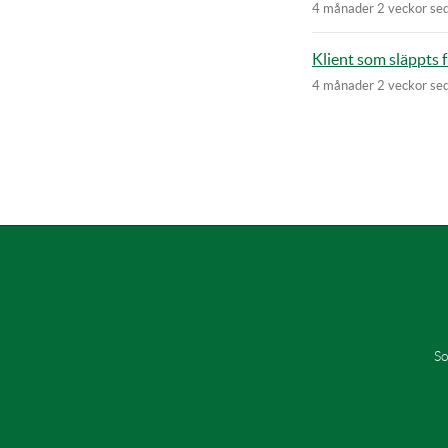
4 månader 2 veckor se
Klient som släppts 
4 månader 2 veckor se
Paginatio
So