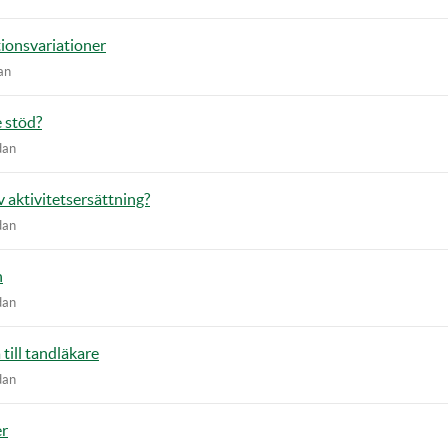
ionsvariationer
an
 stöd?
dan
 aktivitetsersättning?
dan
n
dan
 till tandläkare
dan
er