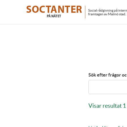
Skip
to
SOCTANTER
Social rådgivning på inter
main
framtagen av Malmö stad.
PÅ NÄTET
content
Sök efter frågor oc
Visar resultat 