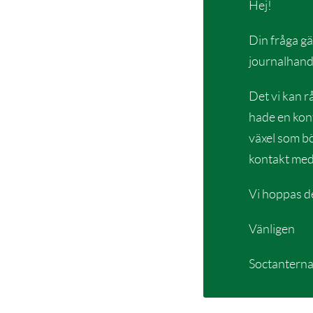
Hej!
Din fråga gäl
journalhand
Det vi kan r
hade en kont
växel som bö
kontakt med 
Vi hoppas det
Vänligen
Soctantern