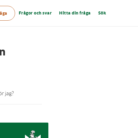
Frågor och svar
Hitta din fråga
Sök
råga
in
ör jag?