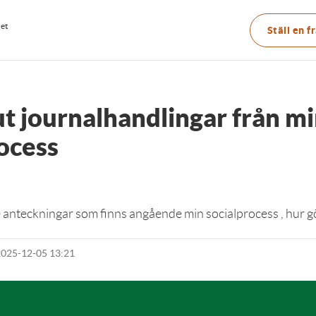
Main
net
Ställ en f
menu
t journalhandlingar från m
ocess
 de anteckningar som finns angående min socialprocess , hur g
2025-12-05 13:21