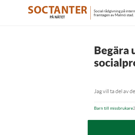
Skip
to
SOCTANTER
Social rådgivning på inter
main
framtagen av Malmö stad.
PÅ NÄTET
content
Begära u
socialpr
Jag vill ta del av
Barn till missbrukare