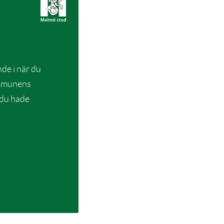
de i när du
kommunens
 du hade