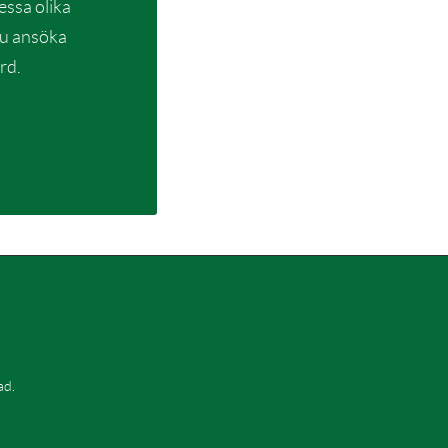
essa olika
du ansöka
rd.
ad.