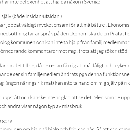
n har inte befogenhet att hjälpa någon i Sverige
 själv (både insidan/utsidan )
 har jobbat väldigt mycket ensam för att må bättre . Ekonomisk
ionedsöttning tar anspråk på den ekonomiska delen Pratat ti
olog kommunen och kan inte ta hjälp från familj medlemmar
förnedrande kommentarer mot mig , trots att jag söker stöd.
alar om det till de, då de redan få mig att må dåligt och tryker 
 när de ser sin familjemedlem ändrats pga denna funktionsne
 ,(ingen närings rik mat) kan inte ta hand om mig själv på rikt
 uppstått och kanske inte är glad att se det. Men som de upp
lv och andra visar någon typ av missbruk
n göra
ommunen om hjälp så hjälp och frid kan nås. Så att kan komma