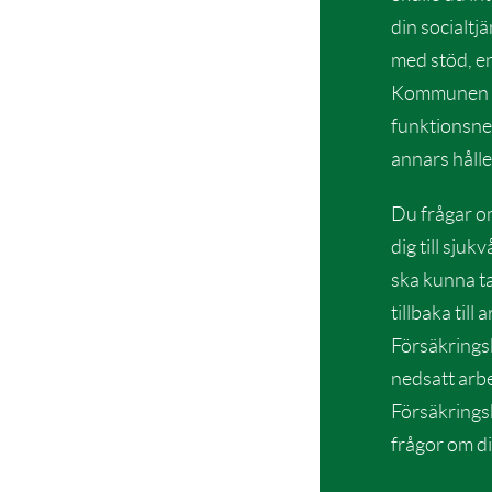
din socialt
med stöd, e
Kommunen er
funktionsne
annars håll
Du frågar om
dig till sjuk
ska kunna t
tillbaka till
Försäkringsk
nedsatt arbe
Försäkrings
frågor om di