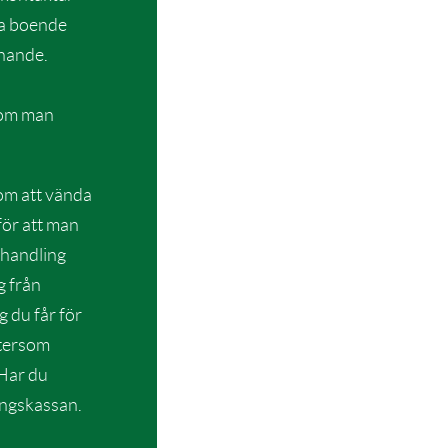
ra boende
knande.
 om man
nom att vända
 för att man
ehandling
g från
g du får för
eftersom
 Har du
ingskassan.