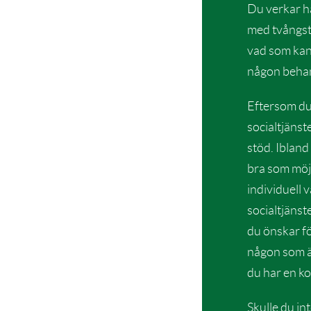
Du verkar h
med tvångsta
vad som kans
någon behan
Eftersom du 
socialtjänste
stöd. Ibland
bra som möjl
individuell 
socialtjänst
du önskar fö
någon som ä
du har en ko
Skulle du in