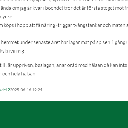
hända om jag är kvar i boende( tror det är första steget mot fr
 mycket
köps i hopp att få näring -triggar tvångstankar och maten s
i hemmet under senaste året har lagar mat på spisen 1 gång u
ukskriva mig
till , är uppriven, beslagen, anar oråd med hälsan då kan inte ä
 och hela hälsan
 del 2
2025-06-16 19:24