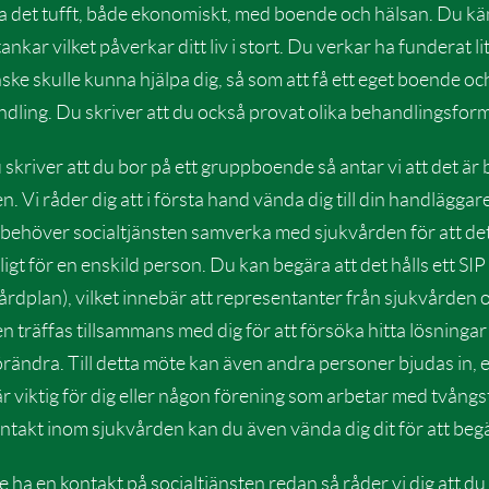
a det tufft, både ekonomiskt, med boende och hälsan. Du k
nkar vilket påverkar ditt liv i stort. Du verkar ha funderat lit
ke skulle kunna hjälpa dig, så som att få ett eget boende o
dling. Du skriver att du också provat olika behandlingsfor
skriver att du bor på ett gruppboende så antar vi att det är b
n. Vi råder dig att i första hand vända dig till din handläggar
 behöver socialtjänsten samverka med sjukvården för att det 
igt för en enskild person. Du kan begära att det hålls ett S
vårdplan), vilket innebär att representanter från sjukvården 
en träffas tillsammans med dig för att försöka hitta lösninga
rändra. Till detta möte kan även andra personer bjudas in, 
r viktig för dig eller någon förening som arbetar med tvång
ntakt inom sjukvården kan du även vända dig dit för att begä
te ha en kontakt på socialtjänsten redan så råder vi dig att d