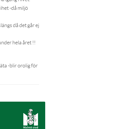
ihet -då miljö
längs då det går ej
nder hela året !!
ta -blir orolig för