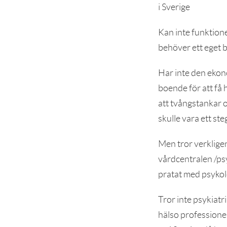
i Sverige
Kan inte funktion
behöver ett eget b
Har inte den ekonom
boende för att få 
att tvångstankar 
skulle vara ett st
Men tror verkligen 
vårdcentralen /psy
pratat med psyko
Tror inte psykiatr
hälso professionel