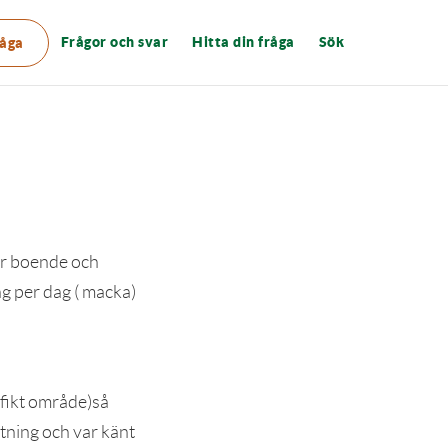
Frågor och svar
Hitta din fråga
Sök
råga
er boende och
ng per dag ( macka)
ifikt område)så
tning och var känt