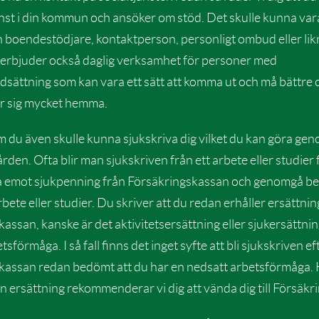
jänst i din kommun och ansöker om stöd. Det skulle kunna va
n boendestödjare, kontaktperson, personligt ombud eller li
bjuder också daglig verksamhet för personer med
dsättning som kan vara ett sätt att komma ut och må bättre
er sig mycket hemma.
 du även skulle kunna sjukskriva dig vilket du kan göra ge
vården. Ofta blir man sjukskriven från ett arbete eller studier
a emot sjukpenning från Försäkringskassan och genomgå b
 arbete eller studier. Du skriver att du redan erhåller ersättnin
assan, kanske är det aktivitetsersättning eller sjukersättnin
tsförmåga. I så fall finns det inget syfte att bli sjukskriven 
kassan redan bedömt att du har en nedsatt arbetsförmåga.
n ersättning rekommenderar vi dig att vända dig till Försäkr