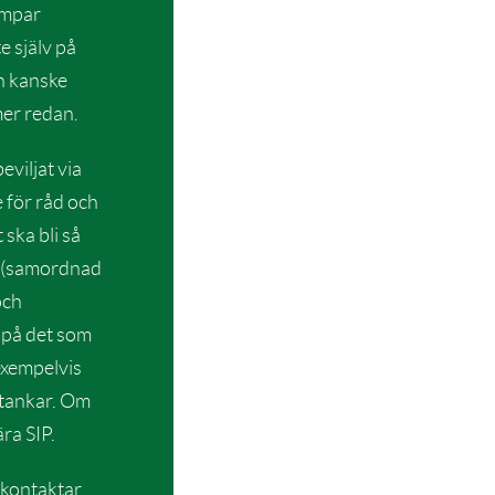
ämpar
e själv på
ch kanske
mer redan.
eviljat via
e för råd och
ska bli så
IP (samordnad
och
r på det som
exempelvis
stankar. Om
ra SIP.
u kontaktar