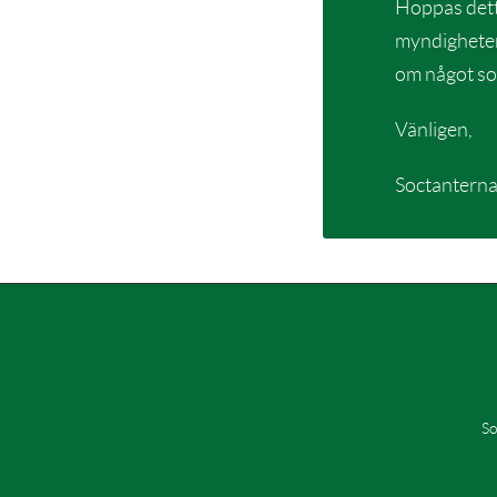
Hoppas detta
myndigheter
om något so
Vänligen,
Soctantern
So