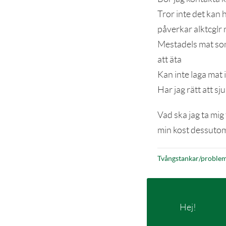
Tror inte det kan 
påverkar alktcglr
Mestadels mat som 
att äta
Kan inte laga mat 
Har jag rätt att sj
Vad ska jag ta mig 
min kost dessutom
Tvångstankar/problem
Hej!