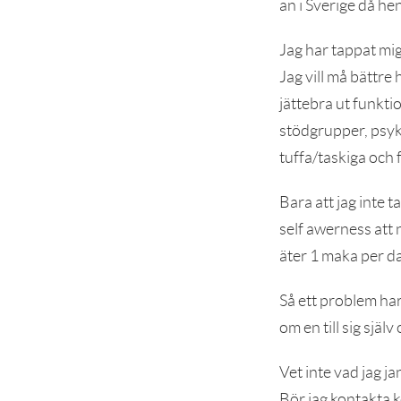
an i Sverige då he
Jag har tappat mig
Jag vill må bättre
jättebra ut funkt
stödgrupper, psyk
tuffa/taskiga och 
Bara att jag inte t
self awerness att
äter 1 maka per dag
Så ett problem har
om en till sig sjä
Vet inte vad jag ja
Bör jag kontakta k