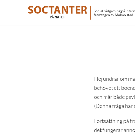
Skip
to
SOCTANTER
Social rådgivning på inter
main
framtagen av Malmö stad.
PÅ NÄTET
content
Hej undrar om man
behovet ett boende
och mår både psyki
(Denna fråga har st
Fortsättning på fr
det fungerar anno