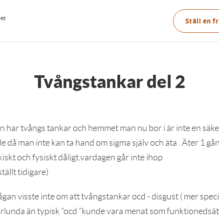
Main
net
Ställ en f
menu
Tvångstankar del 2
 har tvångs tankar och hemmet man nu bor i är inte en säk
 då man inte kan ta hand om sigma själv och äta . Äter 1 gå
skt och fysiskt dåligt.vardagen går inte ihop
ällt tidigare)
ågan visste inte om att tvångstankar ocd - disgust ( mer spec
rlunda än typisk ”ocd ”kunde vara menat som funktionedsät