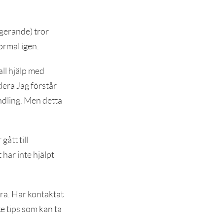
gerande) tror
ormal igen.
all hjälp med
dera Jag förstår
ndling. Men detta
gått till
har inte hjälpt
öra. Har kontaktat
e tips som kan ta