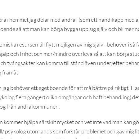
era i hemmet jag delar med andra , (som ett handikapp med a
oende så att man kan börja bygga upp sig själv och bli mer n
iska resursen till flytt möjligen av mig själv - behöver i så f
hjälp och frihet och mer/mindre överleva så att kan börja stu
och tvångsakter kan komma till stånd även under/efter beha
eg framåt
jag behöver ett eget boende för att må bättre på riktigt. Har 
kolog flera gånger( olika omgångar och haft behandling) det 
log från andra kommuner .
in kommer hjälpa särskilt mycket och vet inte vad man kan g
l/ psykolog utomlands som förstår problemet och gav mig lit