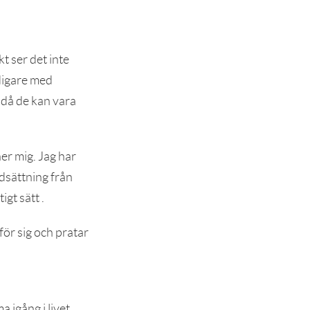
t ser det inte
digare med
 då de kan vara
ner mig. Jag har
dsättning från
igt sätt .
för sig och pratar
 igång i livet.