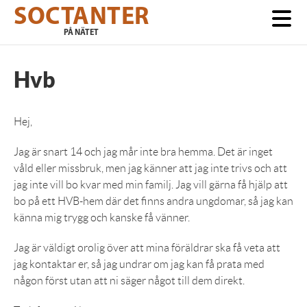
Skip
SOCTANTER
to
main
PÅ NÄTET
content
Hvb
Hej,
Jag är snart 14 och jag mår inte bra hemma. Det är inget
våld eller missbruk, men jag känner att jag inte trivs och att
jag inte vill bo kvar med min familj. Jag vill gärna få hjälp att
bo på ett HVB-hem där det finns andra ungdomar, så jag kan
känna mig trygg och kanske få vänner.
Jag är väldigt orolig över att mina föräldrar ska få veta att
jag kontaktar er, så jag undrar om jag kan få prata med
någon först utan att ni säger något till dem direkt.