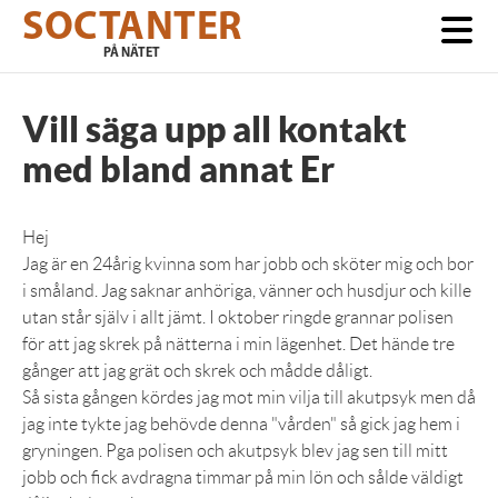
Skip
SOCTANTER
to
main
PÅ NÄTET
content
Vill säga upp all kontakt
med bland annat Er
Hej
Jag är en 24årig kvinna som har jobb och sköter mig och bor
i småland. Jag saknar anhöriga, vänner och husdjur och kille
utan står själv i allt jämt. I oktober ringde grannar polisen
för att jag skrek på nätterna i min lägenhet. Det hände tre
gånger att jag grät och skrek och mådde dåligt.
Så sista gången kördes jag mot min vilja till akutpsyk men då
jag inte tykte jag behövde denna "vården" så gick jag hem i
gryningen. Pga polisen och akutpsyk blev jag sen till mitt
jobb och fick avdragna timmar på min lön och sålde väldigt