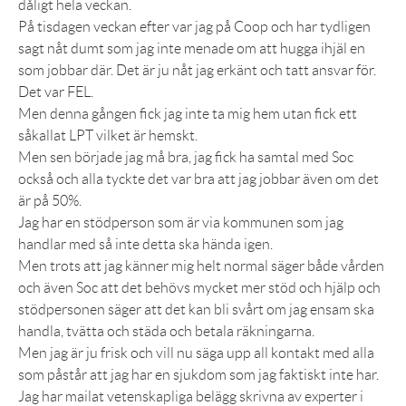
dåligt hela veckan.
På tisdagen veckan efter var jag på Coop och har tydligen
sagt nåt dumt som jag inte menade om att hugga ihjäl en
som jobbar där. Det är ju nåt jag erkänt och tatt ansvar för.
Det var FEL.
Men denna gången fick jag inte ta mig hem utan fick ett
såkallat LPT vilket är hemskt.
Men sen började jag må bra, jag fick ha samtal med Soc
också och alla tyckte det var bra att jag jobbar även om det
är på 50%.
Jag har en stödperson som är via kommunen som jag
handlar med så inte detta ska hända igen.
Men trots att jag känner mig helt normal säger både vården
och även Soc att det behövs mycket mer stöd och hjälp och
stödpersonen säger att det kan bli svårt om jag ensam ska
handla, tvätta och städa och betala räkningarna.
Men jag är ju frisk och vill nu säga upp all kontakt med alla
som påstår att jag har en sjukdom som jag faktiskt inte har.
Jag har mailat vetenskapliga belägg skrivna av experter i