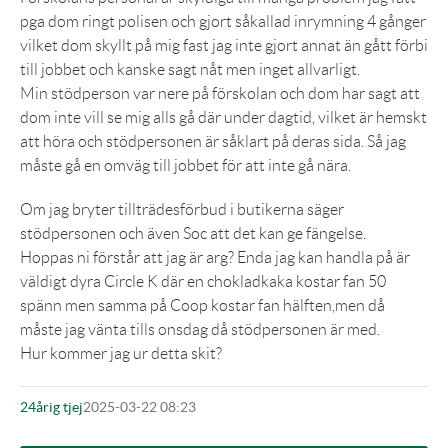
pga dom ringt polisen och gjort såkallad inrymning 4 gånger
vilket dom skyllt på mig fast jag inte gjort annat än gått förbi
till jobbet och kanske sagt nåt men inget allvarligt.
Min stödperson var nere på förskolan och dom har sagt att
dom inte vill se mig alls gå där under dagtid, vilket är hemskt
att höra och stödpersonen är såklart på deras sida. Så jag
måste gå en omväg till jobbet för att inte gå nära.
Om jag bryter tillträdesförbud i butikerna säger
stödpersonen och även Soc att det kan ge fängelse.
Hoppas ni förstår att jag är arg? Enda jag kan handla på är
väldigt dyra Circle K där en chokladkaka kostar fan 50
spänn men samma på Coop kostar fan hälften,men då
måste jag vänta tills onsdag då stödpersonen är med.
Hur kommer jag ur detta skit?
24årig tjej
2025-03-22 08:23