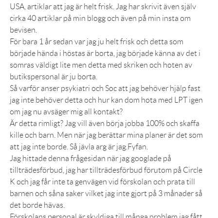
USA, artiklar att jag är helt frisk. Jag har skrivit även själv
cirka 40 artiklar på min blogg och även på min insta om
bevisen.
För bara 1 år sedan var jag ju helt frisk och detta som
började hända i höstas är borta, jag började känna av det i
somras väldigt lite men detta med skriken och hoten av
butikspersonal är ju borta.
Så varför anser psykiatri och Soc att jag behöver hjälp fast
jag inte behöver detta och hur kan dom hota med LPT igen
om jag nu avsäger mig all kontakt?
Är detta rimligt? Jag vill även börja jobba 100% och skaffa
kille och barn. Men när jag berättar mina planer är det som
att jag inte borde. Så jävla arg är jag.Fyfan.
Jag hittade denna frågesidan när jag googlade på
tillträdesförbud, jag har tillträdesförbud förutom på Circle
K och jag får inte ta genvägen vid förskolan och prata till
barnen och såna saker vilket jag inte gjort på 3 månader så
det borde hävas.
Förskolans personal är skyldiga till många problem jag fått