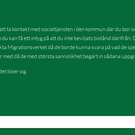
 att ta kontakt med socialtjänsten i den kommun där du bor o
u kan få ett intyg på att du inte beviljats bistånd därifrån.
ta Migrationsverket då de borde kunna svara på vad de specif
 med då de med största sannolikhet begärt in sådana uppgift
et löser sig.
a