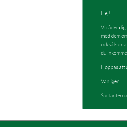
Hej!
Vi råder dig
med dem om d
också kontak
du inkommer
Hoppas att d
Vänligen
Soctantern