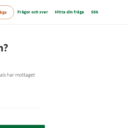
Frågor och svar
Hitta din fråga
Sök
råga
n?
e als har mottaget