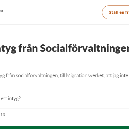
Main
net
Ställ en f
menu
ntyg från Socialförvaltninge
yg från socialförvaltningen, till Migrationsverket, att jag int
 ett intyg?
:13