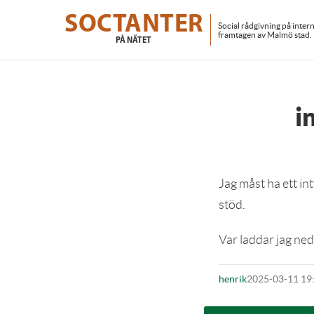
Skip
to
SOCTANTER
Social rådgivning på inter
main
framtagen av Malmö stad.
PÅ NÄTET
content
i
Jag måst ha ett int
stöd.
Var laddar jag ned
henrik
2025-03-11 19