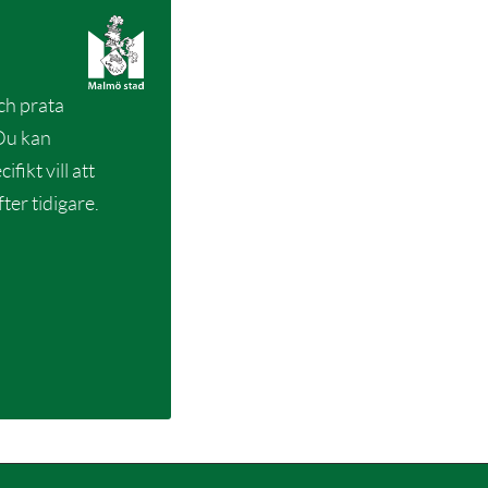
ch prata
 Du kan
ikt vill att
er tidigare.